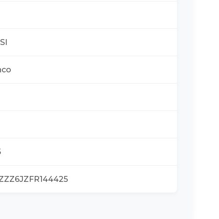
Traseiro
TSI
nco
5
ZZZ6JZFR144425