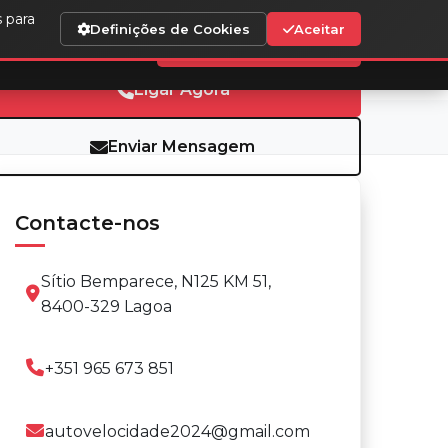
s para
Definições de Cookies
Aceitar
Agendar Test Drive
ós
Contactos
Agendar Test Drive
Ligar Agora
Enviar Mensagem
Contacte-nos
Sítio Bemparece, N125 KM 51,
8400-329 Lagoa
+351 965 673 851
autovelocidade2024@gmail.com