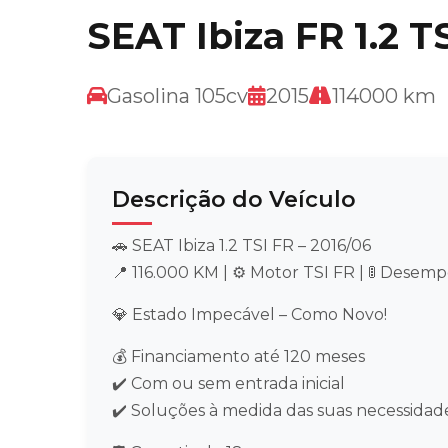
SEAT Ibiza FR 1.2 T
Gasolina 105cv
2015
114000 km
Descrição do Veículo
🚗 SEAT Ibiza 1.2 TSI FR – 2016/06
📍 116.000 KM | ⚙️ Motor TSI FR | 🚦 Desem
💎 Estado Impecável – Como Novo!
💰 Financiamento até 120 meses
✔️ Com ou sem entrada inicial
✔️ Soluções à medida das suas necessidad