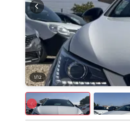
1
/
12