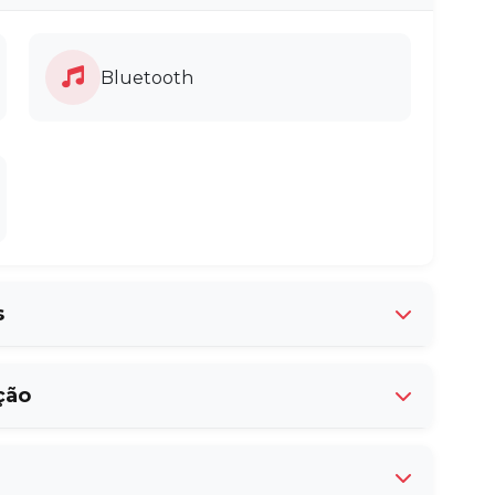
Bluetooth
s
A/C Automático
ção
Retrovisores Exteriores
Aquecidos