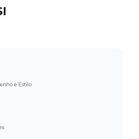
SI
penho e Estilo
es