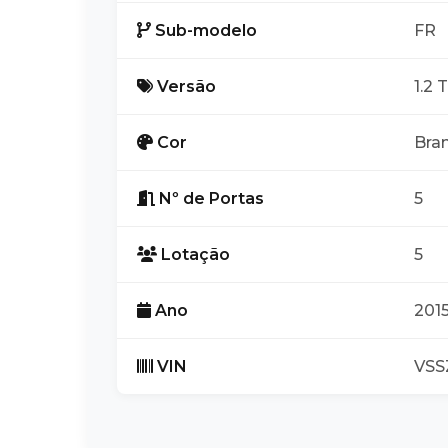
Sub-modelo
FR
Versão
1.2 
Cor
Bra
Nº de Portas
5
Lotação
5
Ano
201
VIN
VSS