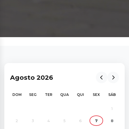
Agosto 2026
DOM
SEG
TER
QUA
QUI
SEX
SÁB
1
2
3
4
5
6
7
8