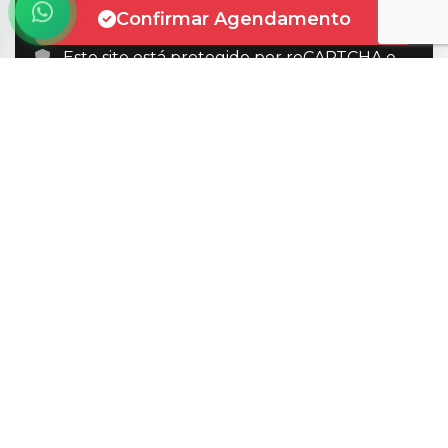
Confirmar Agendamento
Este site está protegido por reCAPTCHA e
aplicam-se a
Política de Privacidade
e
Termos
de Serviço
da Google.
Auto
Velocidade
O seu parceiro de confiança para encontrar o
veículo dos seus sonhos. Com mais de 10 anos de
experiência e centenas de clientes satisfeitos.