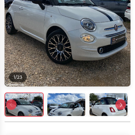
1
/
23